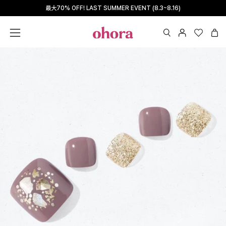
Skip
最大70% OFF! LAST SUMMER EVENT (8.3~8.16)
Read
to
the
content
Privacy
OPEN
マ
Wishlis
Ope
Open
Policy
SEARCH
イ
navigation
BAR
ペ
menu
ー
ジ