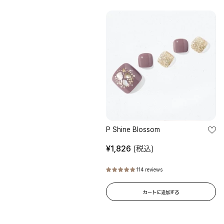
P
Shine
Blossom
STEP 1
STEP
爪を整える
貼り
手を洗った後、付属のプレップパッドで爪表面をやさしく拭き取ってく
キュ
ださい。
てし
カッ
P Shine Blossom
¥
1,826
(税込)
114 reviews
カートに追加する