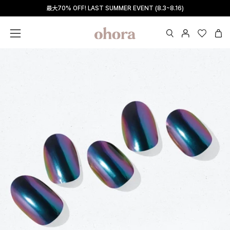
Skip
最大70% OFF! LAST SUMMER EVENT (8.3~8.16)
Read
to
the
content
Privacy
OPEN
マ
Wishlis
Ope
Open
Policy
SEARCH
イ
navigation
BAR
ペ
menu
ー
ジ