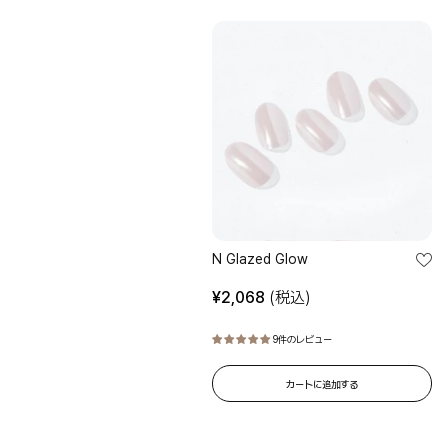
N
Glazed
Glow
STEP 1
STEP
爪を整える
貼り
手を洗った後、付属のプレップパッドで爪表面をやさしく拭き取ってく
キュ
ださい。
てし
カッ
N Glazed Glow
¥
2,068
(税込)
9件のレビュー
カートに追加する