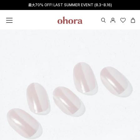
Skip
最大70% OFF! LAST SUMMER EVENT (8.3~8.16)
Read
to
the
content
Privacy
OPEN
マ
Wishlis
Ope
Open
Policy
SEARCH
イ
navigation
BAR
ペ
menu
ー
ジ