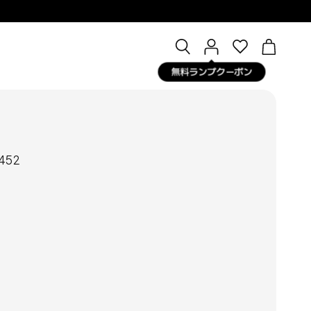
Open
マ
OPEN CA
search
イ
無料ランプクーポン
bar
ペ
ー
ジ
-452