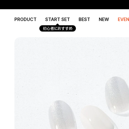
Skip
Read
to
the
content
Privacy
PRODUCT
START SET
BEST
NEW
EVE
Policy
初心者におすすめ
e
re
e
re
e
re