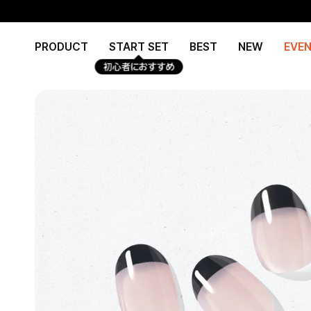
Skip
Read
to
the
content
Privacy
PRODUCT
START SET
BEST
NEW
EVE
Policy
初心者におすすめ
e
re
e
re
e
re