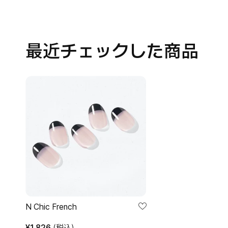
最近チェックした商品
N
Chic
French
N Chic French
¥
1,826
(税込)