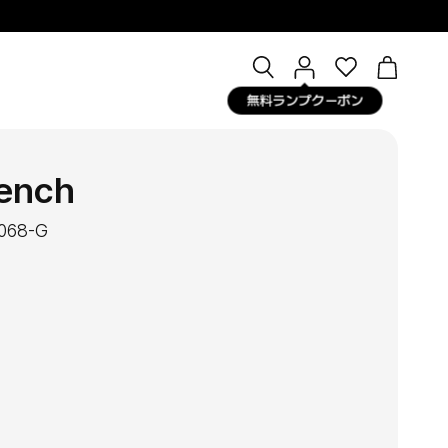
Open
マ
OPEN CA
search
イ
無料ランプクーポン
bar
ペ
ー
ジ
rench
-068-G