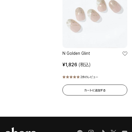
STEP 1
STEP
爪を整える
貼り
手を洗った後、付属のプレップパッドで爪表面をやさしく拭き取ってく
キュ
ださい。
てし
カッ
N Golden Glint
¥
1,826
(税込)
2件のレビュー
カートに追加する