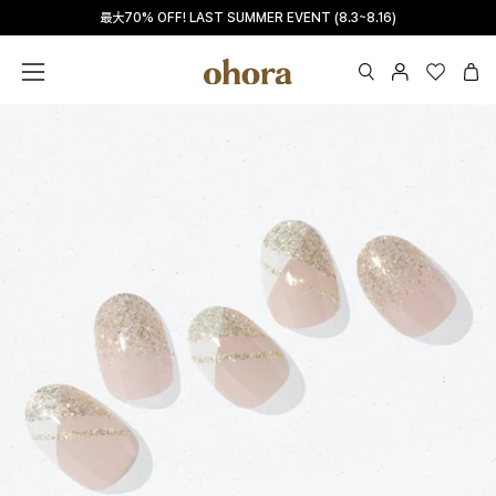
Skip
最大70% OFF! LAST SUMMER EVENT (8.3~8.16)
Read
to
the
content
Privacy
OPEN
マ
Wishlis
Ope
Open
Policy
SEARCH
イ
navigation
BAR
ペ
menu
ー
ジ