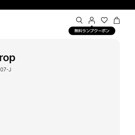
Open
マ
OPEN CA
search
イ
無料ランプクーポン
bar
ペ
ー
ジ
Drop
007-J