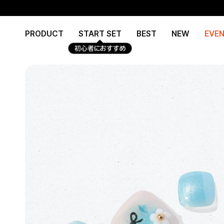
Skip
Read
to
the
content
Privacy
PRODUCT
START SET
BEST
NEW
EVE
Policy
初心者におすすめ
e
re
e
re
e
re