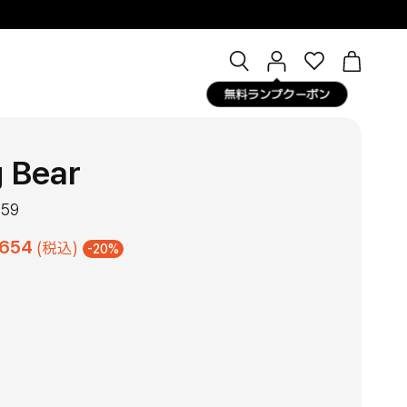
Open
マ
OPEN CA
search
イ
無料ランプクーポン
bar
ペ
ー
ジ
g Bear
059
,654
(税込)
-20%