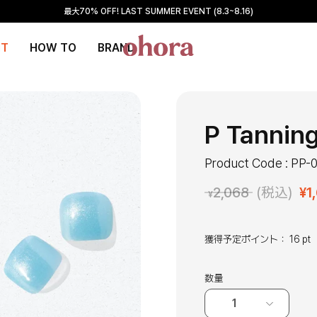
最大70% OFF! LAST SUMMER EVENT (8.3~8.16)
NT
HOW TO
BRAND
P Tannin
Product Code : PP-
¥
1
2,068
(税込)
¥
獲得予定ポイント：
16 pt
数量
1